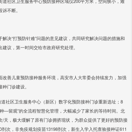
道社区卫生服务中心预防接种区域仅200平方米，空间狭小，难
投诉不断。
解决“打预防针难”问题的意见建议，共同研究解决问题的措施和
出建议，第一时间交给市政府研究处理。
面改善儿童预防接种服务环境，高安市人大常委会持续发力，加强
接种门诊建设。
州街道社区卫生服务中心（新区）数字化预防接种门诊重新选址；8
种—留观”的全流程智慧化管理，大幅减少了家长的等待时间。北
0针次/天，极大缓解了原有门诊拥挤现状，为群众提供了更好的预防接
0剂次，非免疫规划疫苗13198剂次，新生入学入托查验接种证611