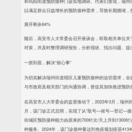
和筠阳街道预防接种门诊实地调研。代表们发现，瑞州街
以满足群众日益增长的预防接种需求，导致长期拥堵，
展开剩余64%
随后，高安市人大常委会召开座谈会，听取相关单位关于
对策，并及时整理调研报告，分析现状、找出问题、提
一抓到底，解决“烦心事”
为切实解决瑞州街道辖区儿童预防接种的迫切需求，全
与市政府及相关部门的沟通协调，督促其加快推进预防
在高安市人大常委会的监督推动下，2023年3月，瑞
月，该门诊正式启用，实现了从“取号—候号—登记—接
街城区预防接种能力由原来的700针次/天上升到130
种服务。2024年，该门诊接种量达到免疫规划疫苗4134