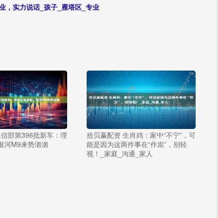
业，实力说话_孩子_雁塔区_专业
工信部第396批新车：理
拾贝赢配资 生肖鸡：家中“不宁”，可
，银河M9来势汹汹
能是因为这两件事在“作祟”，别轻
视！_家庭_沟通_家人