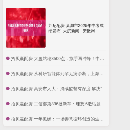
邦尼配资 巢湖市2025年中考成
绩发布_大皖新闻 | 安徽网
​拾贝赢配资 大盘站稳3500点，旗手再冲锋！中银证券2连板，证券ETF龙头(560090)放量涨超3%！券商上半年业绩预报陆续出炉，国盛金控净利润暴涨2倍以上
​拾贝赢配资 从科研智能体到罕见病诊断，上海交大最新发布五项全球领先AI成果
​拾贝赢配资 高安市人大：持续监督有深度 解决“接种难”有力度_服务_问题_群众
​拾贝赢配资 工信部第396批新车：理想i6造话题，银河M9来势汹汹
​拾贝赢配资 十年狐缘：一场善意循环创造的生态奇迹