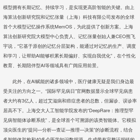
模型拥有长期记忆、持续学习，是实现更高阶智能的关键。由上
海算法创新研究院和记忆张量（上海）科技有限公司发布的全球
首个大模型记忆操作系统MemOS，为此提供了创新方案。上海
算法创新研究院大模型中心负责人、记忆张量创始人兼CEO熊飞
宇说，“它基于原创的记忆分层架构，能通过对记忆的生产、调度
和学习，让帮助AI能够积累长期偏好、实现自我优化”，在个性化
教育、长期陪伴型AI等领域具有广阔应用前景。
此外，在AI赋能的诸多领域中，医疗健康无疑是我们身边最
受关注的方向之一。“国际罕见病日”官网数据显示全球罕见病患
者大约有3亿人，超过艾滋病和癌症患者的总数，但漏诊、误诊率
居高不下。上海交大人工智能学院发布的“DeepRare：推理型罕
见病智能体诊断系统”，是全球首个可溯源的该类智能体。它模拟
顶尖医生的“提问—分析—查证—推理—决策”的诊断流程，结合
多智能体架构和40多个医学知识数据源，生成带有完整证据链的