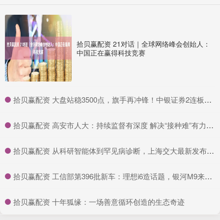
拾贝赢配资 21对话｜全球网络峰会创始人：
中国正在赢得科技竞赛
​拾贝赢配资 大盘站稳3500点，旗手再冲锋！中银证券2连板，证券ETF龙头(560090)放量涨超3%！券商上半年业绩预报陆续出炉，国盛金控净利润暴涨2倍以上
​拾贝赢配资 高安市人大：持续监督有深度 解决“接种难”有力度_服务_问题_群众
​拾贝赢配资 从科研智能体到罕见病诊断，上海交大最新发布五项全球领先AI成果
​拾贝赢配资 工信部第396批新车：理想i6造话题，银河M9来势汹汹
​拾贝赢配资 十年狐缘：一场善意循环创造的生态奇迹