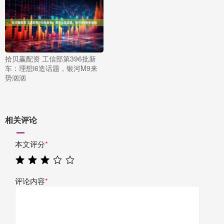
拾贝赢配资 工信部第396批新
车：理想i6造话题，银河M9来
势汹汹
相关评论
本文评分
*
评论内容
*