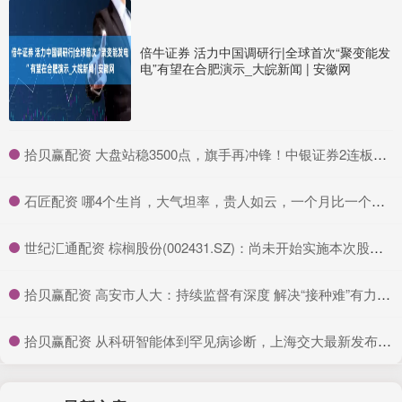
倍牛证券 活力中国调研行|全球首次“聚变能发
电”有望在合肥演示_大皖新闻 | 安徽网
​拾贝赢配资 大盘站稳3500点，旗手再冲锋！中银证券2连板，证券ETF龙头(560090)放量涨超3%！券商上半年业绩预报陆续出炉，国盛金控净利润暴涨2倍以上
​石匠配资 哪4个生肖，大气坦率，贵人如云，一个月比一个月赚钱多_总能_性格_财运
​世纪汇通配资 棕榈股份(002431.SZ)：尚未开始实施本次股份回购
​拾贝赢配资 高安市人大：持续监督有深度 解决“接种难”有力度_服务_问题_群众
​拾贝赢配资 从科研智能体到罕见病诊断，上海交大最新发布五项全球领先AI成果