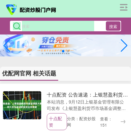
搜索
优配网官网 相关话题
十点配资 公告速递：上银慧盈利货币基金调整大额申购、转换转入及定期定额投资业务限额
本站消息，9月12日上银基金管理有限公
司发布《上银慧盈利货币市场基金调整大
额申购、转换转入及定期定额投资业务限
十点配
分类：配资炒股
查看：
额的公告》。公告中提示，为了保证基金
资
网
151
的平稳运作，保....