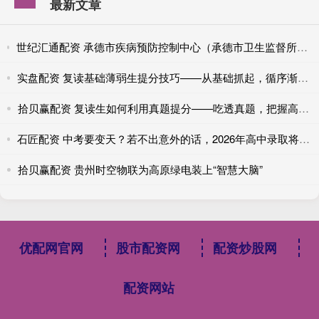
最新文章
世纪汇通配资 承德市疾病预防控制中心（承德市卫生监督所）主动服务教育领域 助力提升教室采光照明水平
实盘配资 复读基础薄弱生提分技巧——从基础抓起，循序渐进，稳步提升
拾贝赢配资 复读生如何利用真题提分——吃透真题，把握高考规律
石匠配资 中考要变天？若不出意外的话，2026年高中录取将迎来4大转变
拾贝赢配资 贵州时空物联为高原绿电装上“智慧大脑”
优配网官网
股市配资网
配资炒股网
配资网站