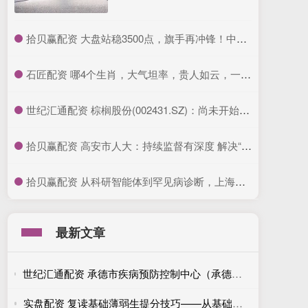
​拾贝赢配资 大盘站稳3500点，旗手再冲锋！中银证券2连板，证券ETF龙头(560090)放量涨超3%！券商上半年业绩预报陆续出炉，国盛金控净利润暴涨2倍以上
​石匠配资 哪4个生肖，大气坦率，贵人如云，一个月比一个月赚钱多_总能_性格_财运
​世纪汇通配资 棕榈股份(002431.SZ)：尚未开始实施本次股份回购
​拾贝赢配资 高安市人大：持续监督有深度 解决“接种难”有力度_服务_问题_群众
​拾贝赢配资 从科研智能体到罕见病诊断，上海交大最新发布五项全球领先AI成果
最新文章
世纪汇通配资 承德市疾病预防控制中心（承德市卫生监督所）主动服务教育领域 助力提升教室采光照明水平
实盘配资 复读基础薄弱生提分技巧——从基础抓起，循序渐进，稳步提升