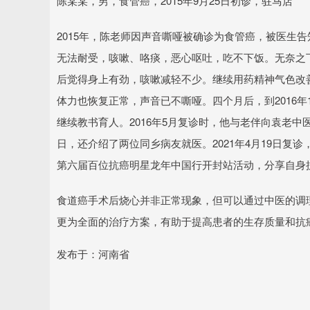
陈某某，男，食管癌，2015年9月25日初诊，驻马店
2015年，陈老师因声音嘶哑被确诊为食管癌，被医生告
无法耐受，咳嗽、咯痰，恶心呕吐，吃不下饭。无奈之下
后觉得身上有劲，咳嗽减轻不少。继续用药精神气色改
体力也恢复正常，声音已不嘶哑。四个月后，到2016年
继续教书育人。2016年5月复诊时，他与老伴向袁老中医
日，还介绍了两位同乡病友就医。2021年4月19日复诊
第六届百位抗癌明星龙年中国行开封站活动，分享自身
食道癌手术后烧心并非正常现象，但可以通过中医的调
更为全面的治疗方案，有助于提高患者的生存质量和抗
发布于：河南省