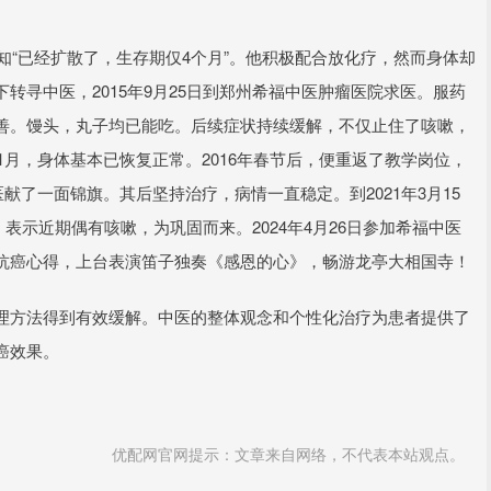
知“已经扩散了，生存期仅4个月”。他积极配合放化疗，然而身体却
转寻中医，2015年9月25日到郑州希福中医肿瘤医院求医。服药
善。馒头，丸子均已能吃。后续症状持续缓解，不仅止住了咳嗽，
1月，身体基本已恢复正常。2016年春节后，便重返了教学岗位，
献了一面锦旗。其后坚持治疗，病情一直稳定。到2021年3月15
，表示近期偶有咳嗽，为巩固而来。2024年4月26日参加希福中医
抗癌心得，上台表演笛子独奏《感恩的心》，畅游龙亭大相国寺！
理方法得到有效缓解。中医的整体观念和个性化治疗为患者提供了
癌效果。
优配网官网提示：文章来自网络，不代表本站观点。