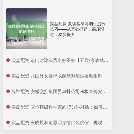
实盘配资 复读基础薄弱生提分
技巧——从基础抓起，循序渐
进，稳步提升
​实盘配资 进门对冰箱风水好不好【五侯-康战斌】_文化_郭千伟_厨房
​实盘配资 八国外长要求以解除对加沙援助限制
​般神配资 安徽交控集团界阜蚌公司积极宣传安徽省高速公路差异化收费政策_大皖新闻 | 安徽网
​实盘配资 两位顶级科学家的17分钟对话：如何训练“善良”的AI
​实盘配资 王晓晨和俞灏明穿情侣装度假，再现孕味，俞灏明罕穿短袖露出疤痕