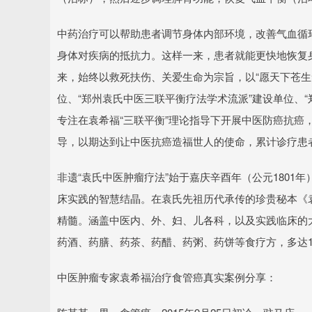
中药治疗可以帮助患者调节身体内部环境，改善气血循
身体对疾病的抵抗力。这样一来，患者就能更快地恢复
来，始终以救死扶伤、关爱生命为宗旨，以“愿天下苍生
位、“郑州袁氏中医三联平衡疗法学术流派”建设单位、
专注在袁希福“三联平衡”理论指导下开展中医防癌抗癌
导，以期达到让中医抗癌造福世人的使命，累计诊疗患者
非遗“袁氏中医肿瘤疗法”始于嘉庆辛酉年（公元180
床实践的智慧结晶。在袁氏先祖历代承传的珍贵秘本《袁
精髓。涵盖中医内、外、妇、儿各科，以及实践临床的
药酒、药膳、药茶、药醋、药粥、药饼等食疗方，多达1
中医肿瘤专家袁希福治疗食管癌真实案例分享：