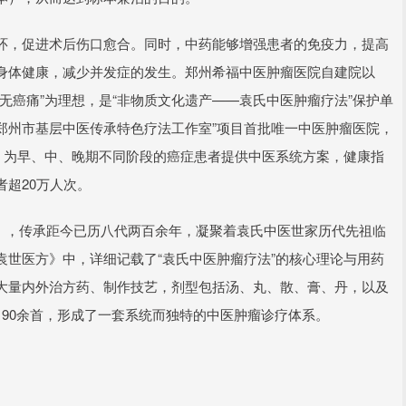
环，促进术后伤口愈合。同时，中药能够增强患者的免疫力，提高
身体健康，减少并发症的发生。郑州希福中医肿瘤医院自建院以
无癌痛”为理想，是“非物质文化遗产——袁氏中医肿瘤疗法”保护单
“郑州市基层中医传承特色疗法工作室”项目首批唯一中医肿瘤医院，
，为早、中、晚期不同阶段的癌症患者提供中医系统方案，健康指
超20万人次。
1年），传承距今已历八代两百余年，凝聚着袁氏中医世家历代先祖临
世医方》中，详细记载了“袁氏中医肿瘤疗法”的核心理论与用药
大量内外治方药、制作技艺，剂型包括汤、丸、散、膏、丹，以及
90余首，形成了一套系统而独特的中医肿瘤诊疗体系。