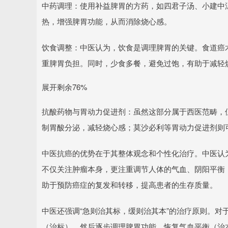
中药调理：使用补益脾胃的方药，如四君子汤、小建中
热，增强脾胃功能，从而消除烧心感。
饮食调整：中医认为，饮食是调理脾胃的关键。食道癌
重脾胃负担。同时，少食多餐，避免过饱，有助于减轻
展开剩余76%
抗酸药物与胃动力促进剂：虽然这部分属于西医范畴，
制胃酸分泌，减轻烧心感；莫沙必利等胃动力促进剂则
中医抗癌的优势在于其整体观念和个性化治疗。中医认
不仅关注肿瘤本身，更注重调节人体的气血、阴阳平衡
助于预防癌症的复发和转移，提高患者的生存质量。
中医还强调“急则治其标，缓则治其本”的治疗原则。对
（治标），然后逐步调理脾胃功能，恢复气血平衡（治