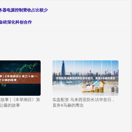
于服务器电源控制营收占比较少
待金砖深化科创合作
牌故事 |《本草纲目》第
实盘配资 马来西亚防长访华首日，
公藤的故事
直奔4马赫的鹰击