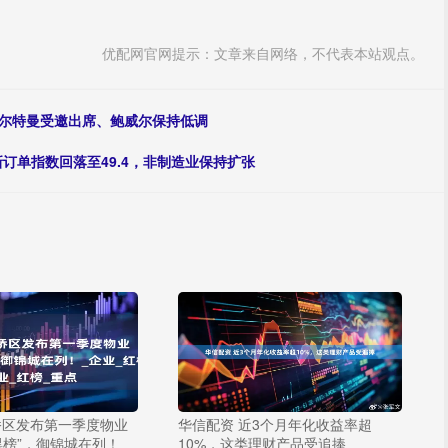
优配网官网提示：文章来自网络，不代表本站观点。
阿尔特曼受邀出席、鲍威尔保持低调
，新订单指数回落至49.4，非制造业保持扩张
桥区发布第一季度物业
华信配资 近3个月年化收益率超
黑榜”，御锦城在列！_
10%，这类理财产品受追捧