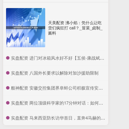
天美配资 沸小焰：凭什么让吃
货们疯狂打 call？_冒菜_卤制_
酱料
​实盘配资 进门对冰箱风水好不好【五侯-康战斌】_文化_郭千伟_厨房
​实盘配资 八国外长要求以解除对加沙援助限制
​般神配资 安徽交控集团界阜蚌公司积极宣传安徽省高速公路差异化收费政策_大皖新闻 | 安徽网
​实盘配资 两位顶级科学家的17分钟对话：如何训练“善良”的AI
​实盘配资 马来西亚防长访华首日，直奔4马赫的鹰击