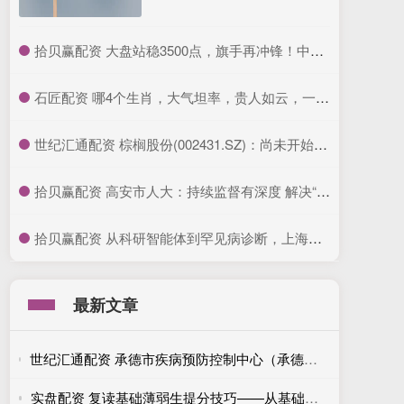
​拾贝赢配资 大盘站稳3500点，旗手再冲锋！中银证券2连板，证券ETF龙头(560090)放量涨超3%！券商上半年业绩预报陆续出炉，国盛金控净利润暴涨2倍以上
​石匠配资 哪4个生肖，大气坦率，贵人如云，一个月比一个月赚钱多_总能_性格_财运
​世纪汇通配资 棕榈股份(002431.SZ)：尚未开始实施本次股份回购
​拾贝赢配资 高安市人大：持续监督有深度 解决“接种难”有力度_服务_问题_群众
​拾贝赢配资 从科研智能体到罕见病诊断，上海交大最新发布五项全球领先AI成果
最新文章
世纪汇通配资 承德市疾病预防控制中心（承德市卫生监督所）主动服务教育领域 助力提升教室采光照明水平
实盘配资 复读基础薄弱生提分技巧——从基础抓起，循序渐进，稳步提升