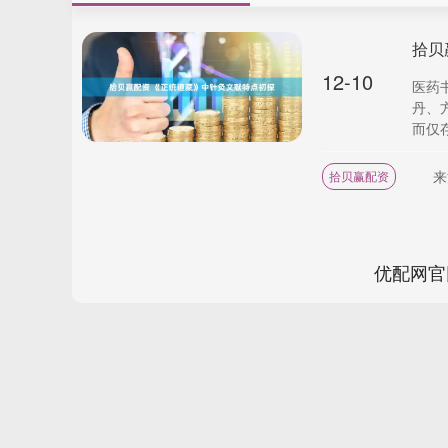
拾贝
12-10
医药
丹、
而仅存
来
拾贝赢配资
优配网官