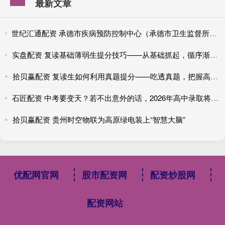
最新文章
世纪汇通配资 承德市疾病预防控制中心（承德市卫生监督所）主动服务教育领域 助力提升教室采光照明水平
实盘配资 复读基础薄弱生提分技巧——从基础抓起，循序渐进，稳步提升
拾贝赢配资 复读生如何利用真题提分——吃透真题，把握高考规律
石匠配资 中考要变天？若不出意外的话，2026年高中录取将迎来4大转变
拾贝赢配资 贵州时空物联为高原绿电装上“智慧大脑”
优配网官网
股市配资网
配资炒股网
配资网站