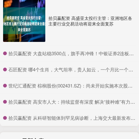
拾贝赢配资 高盛亚太投行主管：亚洲地区各
主要行业交易活动将迎来全面复苏
​拾贝赢配资 大盘站稳3500点，旗手再冲锋！中银证券2连板，证券ETF龙头(560090)放量涨超3%！券商上半年业绩预报陆续出炉，国盛金控净利润暴涨2倍以上
​石匠配资 哪4个生肖，大气坦率，贵人如云，一个月比一个月赚钱多_总能_性格_财运
​世纪汇通配资 棕榈股份(002431.SZ)：尚未开始实施本次股份回购
​拾贝赢配资 高安市人大：持续监督有深度 解决“接种难”有力度_服务_问题_群众
​拾贝赢配资 从科研智能体到罕见病诊断，上海交大最新发布五项全球领先AI成果