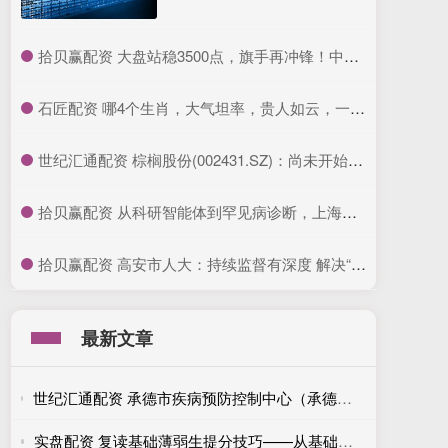
​拾贝赢配资 大盘站稳3500点，旗手再冲锋！中银证券2连板，证券ETF龙头(560090)放量涨超3%！券商上半年业绩预报陆续出炉，国盛金控净利润暴涨2倍以上
​石匠配资 哪4个生肖，大气坦率，贵人如云，一个月比一个月赚钱多_总能_性格_财运
​世纪汇通配资 棕榈股份(002431.SZ)：尚未开始实施本次股份回购
​拾贝赢配资 从科研智能体到罕见病诊断，上海交大最新发布五项全球领先AI成果
​拾贝赢配资 高安市人大：持续监督有深度 解决“接种难”有力度_服务_问题_群众
最新文章
世纪汇通配资 承德市疾病预防控制中心（承德市卫生监督所）主动服务教育领域 助力提升教室采光照明水平
实盘配资 复读基础薄弱生提分技巧——从基础抓起，循序渐进，稳步提升