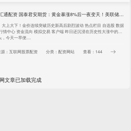
世纪汇通配资 国泰君安期货：黄金暴涨8%后一夜变天！美联储“换帅”黑马逆转，警惕二次下挫
：大上大下！金价连续突破历史新高后剧烈波动 热点栏目 自选股 数据
 行情中心 资金流向 模拟交易 客户端 昨日还沉浸在历史性大涨中的黄
，今天一早便....
来源：互联网股票配资
分类：配资网站
查看：144
网文章已加载完成